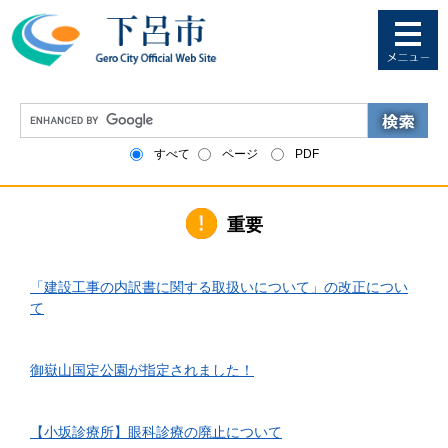
ペ
メ
ー
ニ
ジ
ュ
の
ー
先
を
G
頭
飛
o
で
ば
o
すべて
ページ
PDF
す
し
g
。
て
l
本
e
文
重要
カ
へ
ス
タ
2026年6月1日更新
ム
「建設工事の内訳書に関する取扱いについて」の改正につい
検
て
索
2026年4月10日更新
御嶽山国定公園が指定されました！
2026年3月24日更新
【小坂診療所】眼科診療の廃止について