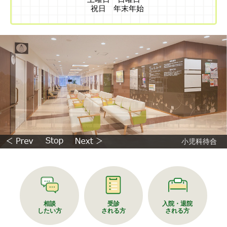
祝日 年末年始
小児科待合
病院外観
相談
受診
入院・退院
したい方
される方
される方