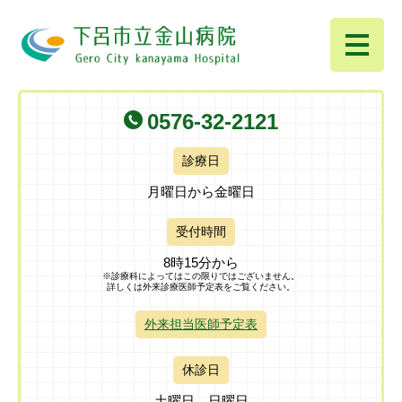
ペ
メ
ー
ニ
ジ
ュ
の
ー
先
を
頭
飛
0576-32-2121
で
ば
す
し
。
て
診療日
本
月曜日から金曜日
文
へ
受付時間
8時15分から
※診療科によってはこの限りではございません。
詳しくは外来診療医師予定表をご覧ください。
外来担当医師予定表
休診日
土曜日 日曜日