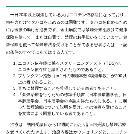
一日20本以上喫煙している人はニコチン依存症になっており、
精神力だけでタバコを止めるのは困難です。タバコを止めるため
には医療の助けが必要です。金山病院では禁煙外来を設けて健康
保険を使って、または自費で、禁煙のお手伝いをしています。健
康保険を使って禁煙療法を受けることができる患者さんは、下記
の条件のすべてにあてはまる人です。
ニコチン依存症に係るスクリーニングテスト（TDS)で、
ニコチン依存症と診断されたものであること。
ブリンクマン指数（＝1日の喫煙本数X喫煙年数）が200以
上の者であること。
直ちに禁煙することを希望している患者であること。
「禁煙治療を行うための標準手順書（日本循環器学会、日
本肺癌学会、日本癌学会の承認を得たものに限る。）に則
った禁煙治療について説明を受け、その治療を受けること
を文書により同意している者であること。
治療は、初回受診日から12週間にわたり計5回受診し禁煙治療
を受けていただきます。治療内容はカウンセリングと、ニコチン