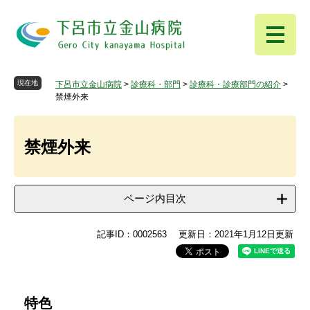
ペ
メ
ー
ニ
ジ
ュ
の
ー
先
を
頭
飛
現在地
下呂市立金山病院
>
診療科・部門
>
診療科・診療部門の紹介
>
で
ば
禁煙外来
す
し
本
。
て
文
本
禁煙外来
文
へ
ページ内目次
記事ID：0002563
更新日：2021年1月12日更新
特色