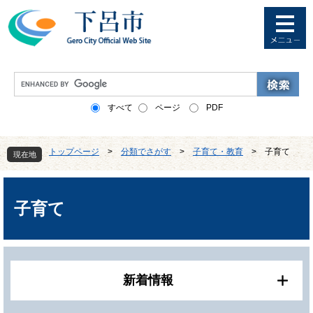
ペ
メ
ー
ニ
ジ
ュ
の
ー
先
を
G
頭
飛
o
で
ば
o
すべて
ページ
PDF
す
し
g
。
て
l
本
e
トップページ
>
分類でさがす
>
子育て・教育
>
子育て
文
現在地
カ
へ
ス
本
タ
文
ム
子育て
検
索
新着情報