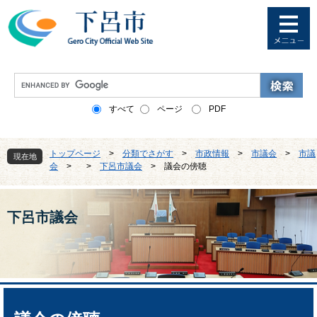
ペ
メ
ー
ニ
ジ
ュ
の
ー
先
を
G
頭
飛
o
で
ば
o
すべて
ページ
PDF
す
し
g
。
て
l
本
e
トップページ
>
分類でさがす
>
市政情報
>
市議会
>
市議
文
現在地
カ
会
>
>
下呂市議会
>
議会の傍聴
へ
ス
タ
ム
検
下呂市議会
索
本
文