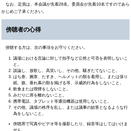
なお、定員は、本会議が先着28名。委員会が先着10名ですのであら
かじめご了承ください。
傍聴者の心得
傍聴する方は、次の事項をお守りください。
議場における言論に対して拍手など公然と可否を表明しないこ
と。
談論し、放歌し、高笑いし、その他、騒ぎたてないこと。
はち巻、腕章、たすき、ヘルメットの類を着用し、または張り
紙、旗、垂れ幕の類を掲げる等、示威的行為をしないこと。
飲食または喫煙をしないこと。
みだりに席を離れないこと。
携帯電話、タブレット等通信機器は使用しないこと。
その他、議場の秩序を乱し、または議事の妨害となるような行
為をしないこと。
傍聴席で写真やビデオ等を撮影したり、録音等はしてはいけま
せん。