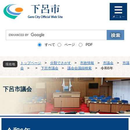
ペ
メ
ー
ニ
ジ
ュ
の
ー
先
を
G
頭
飛
o
で
ば
o
すべて
ページ
PDF
す
し
g
。
て
l
本
e
トップページ
>
分類でさがす
>
市政情報
>
市議会
>
市議
文
現在地
カ
会
>
>
下呂市議会
>
議会会議録検索
>
令和6年
へ
ス
タ
ム
検
下呂市議会
索
本
文