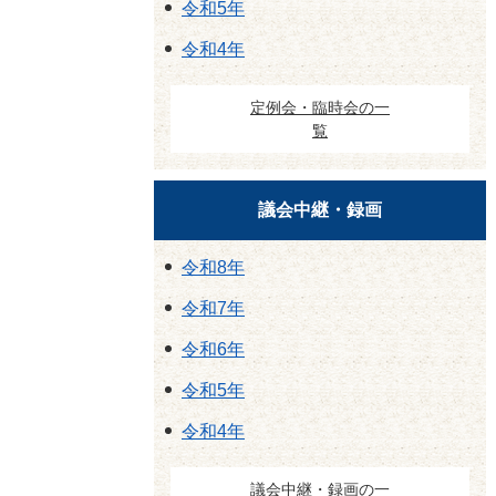
令和5年
令和4年
定例会・臨時会の一
覧
議会中継・録画
令和8年
令和7年
令和6年
令和5年
令和4年
議会中継・録画の一