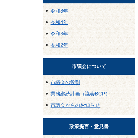
令和8年
令和4年
令和3年
令和2年
市議会について
市議会の役割
業務継続計画（議会BCP）
市議会からのお知らせ
政策提言・意見書