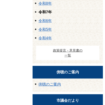
令和8年
令和7年
令和6年
令和5年
令和4年
政策提言・意見書の
一覧
傍聴のご案内
傍聴のご案内
市議会だより