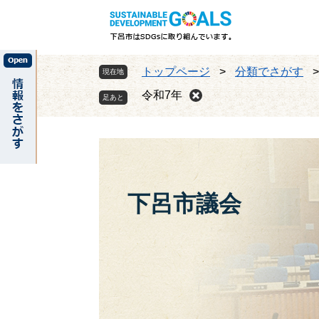
ペ
メ
ー
ニ
ジ
ュ
の
ー
トップページ
>
分類でさがす
現在地
先
を
頭
飛
令和7年
で
ば
す
し
。
て
本
文
へ
下呂市議会