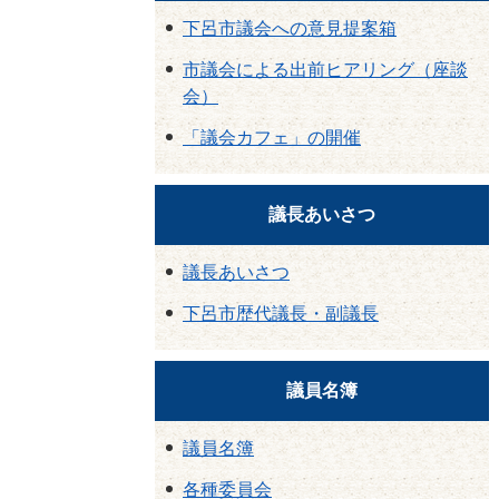
下呂市議会への意見提案箱
市議会による出前ヒアリング（座談
会）
「議会カフェ」の開催
議長あいさつ
議長あいさつ
下呂市歴代議長・副議長
議員名簿
議員名簿
各種委員会