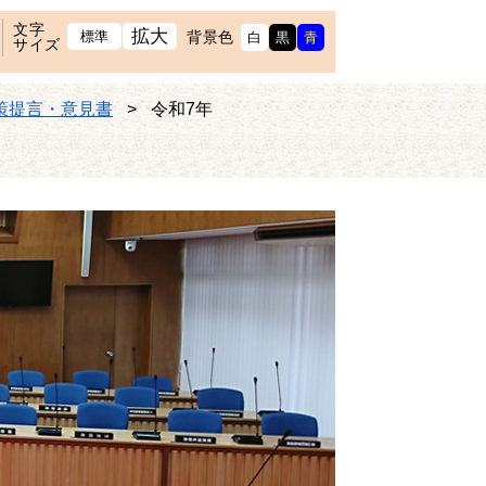
文字
拡大
標準
背景色
白
黒
青
サイズ
策提言・意見書
>
令和7年