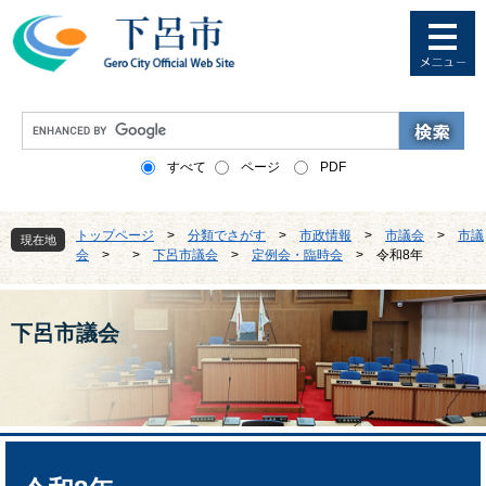
ペ
メ
ー
ニ
ジ
ュ
の
ー
先
を
G
頭
飛
o
で
ば
o
すべて
ページ
PDF
す
し
g
。
て
l
本
e
トップページ
>
分類でさがす
>
市政情報
>
市議会
>
市議
文
現在地
カ
会
>
>
下呂市議会
>
定例会・臨時会
>
令和8年
へ
ス
タ
ム
検
下呂市議会
索
本
文