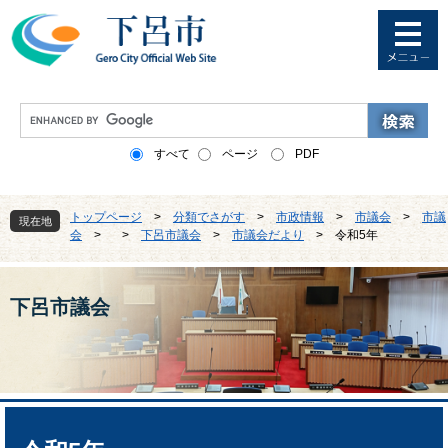
ペ
メ
ー
ニ
ジ
ュ
の
ー
先
を
G
頭
飛
o
で
ば
o
すべて
ページ
PDF
す
し
g
。
て
l
本
e
トップページ
>
分類でさがす
>
市政情報
>
市議会
>
市議
文
現在地
カ
会
>
>
下呂市議会
>
市議会だより
>
令和5年
へ
ス
タ
ム
検
下呂市議会
索
本
文