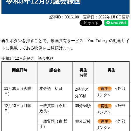
令和3年12月の議会録画
記事ID：0016199
更新日：2022年1月6日更新
再生ボタンを押すことで、動画共有サービス「You Tube」の動画サイ
トに掲載してある映像をご覧頂けます。
令和3年12月定例会 議会中継
開催日時
議会名
再生
再生
時間
11月30日（火曜
本会議 初日
＜外部
2時間04
日）
リンク＞
分05秒
12月13日（月曜
一般質問（今井
39分54秒
＜外部
日）
政良）
リンク＞
一般質問（森 哲
40分17秒
＜外部
士）
リンク＞