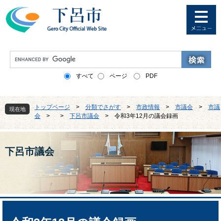
ペ
メ
ー
ニ
ジ
ュ
の
ー
先
を
G
頭
飛
o
で
ば
o
すべて
ページ
PDF
す
し
g
。
て
l
本
e
トップページ
>
分類でさがす
>
市政情報
>
市議会
>
市議
文
現在地
カ
会
>
>
下呂市議会
>
令和3年12月の議会録画
へ
ス
タ
ム
検
下呂市議会
索
本
文