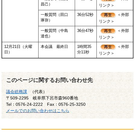
昌己）
リンク＞
一般質問（田口
36分52秒
＜外部
琢弥）
リンク＞
一般質問（中島
36分47秒
＜外部
達也）
リンク＞
12月21日（火曜
本会議 最終日
1時間35
＜外部
日）
分11秒
リンク＞
このページに関するお問い合わせ先
議会総務課
（代表）
〒509-2295
岐阜県下呂市森960番地
Tel：0576-24-2222
Fax：0576-25-3250
メールでのお問い合わせはこちら