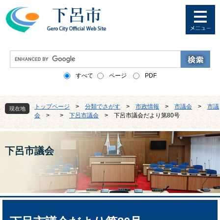
ペ
メ
ー
ニ
ジ
ュ
の
ー
先
を
G
頭
飛
o
で
ば
o
すべて
ページ
PDF
す
し
g
。
て
l
本
e
トップページ
>
分類でさがす
>
市政情報
>
市議会
>
市議
文
現在地
カ
会
>
>
下呂市議会
>
下呂市議会だより第80号
へ
ス
タ
ム
検
下呂市議会
索
本
文