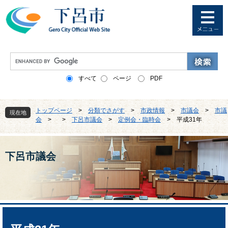
ペ
メ
ー
ニ
ジ
ュ
の
ー
先
を
G
頭
飛
o
で
ば
o
すべて
ページ
PDF
す
し
g
。
て
l
本
e
トップページ
>
分類でさがす
>
市政情報
>
市議会
>
市議
文
現在地
カ
会
>
>
下呂市議会
>
定例会・臨時会
>
平成31年
へ
ス
タ
ム
検
下呂市議会
索
本
文