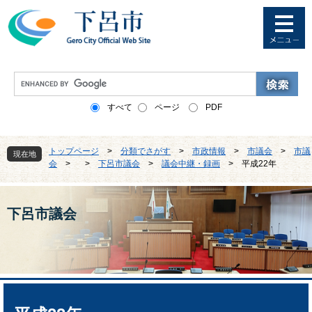
ペ
メ
ー
ニ
ジ
ュ
の
ー
先
を
G
頭
飛
o
で
ば
o
すべて
ページ
PDF
す
し
g
。
て
l
本
e
トップページ
>
分類でさがす
>
市政情報
>
市議会
>
市議
文
現在地
カ
会
>
>
下呂市議会
>
議会中継・録画
>
平成22年
へ
ス
タ
ム
検
下呂市議会
索
本
文