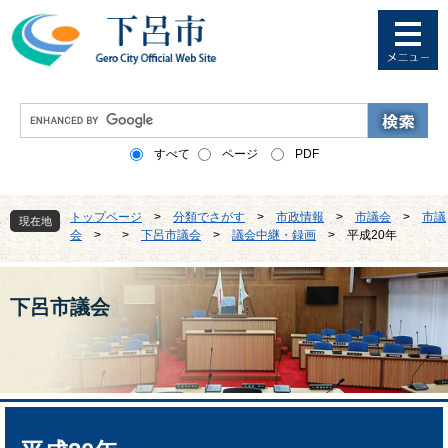
ペ
メ
ー
ニ
ジ
ュ
の
ー
先
を
G
頭
飛
o
で
ば
o
すべて
ページ
PDF
す
し
g
。
て
l
本
e
トップページ
>
分類でさがす
>
市政情報
>
市議会
>
市議
文
現在地
カ
会
>
>
下呂市議会
>
議会中継・録画
>
平成20年
へ
ス
タ
ム
検
下呂市議会
索
本
文