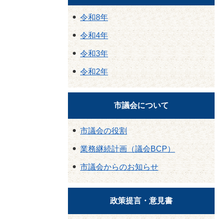
令和8年
令和4年
令和3年
令和2年
市議会について
市議会の役割
業務継続計画（議会BCP）
市議会からのお知らせ
政策提言・意見書