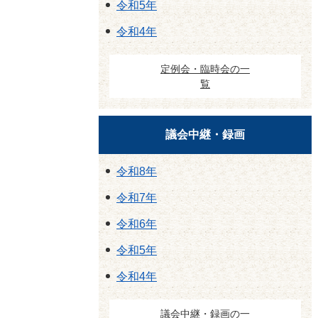
令和5年
令和4年
定例会・臨時会の一
覧
議会中継・録画
令和8年
令和7年
令和6年
令和5年
令和4年
議会中継・録画の一