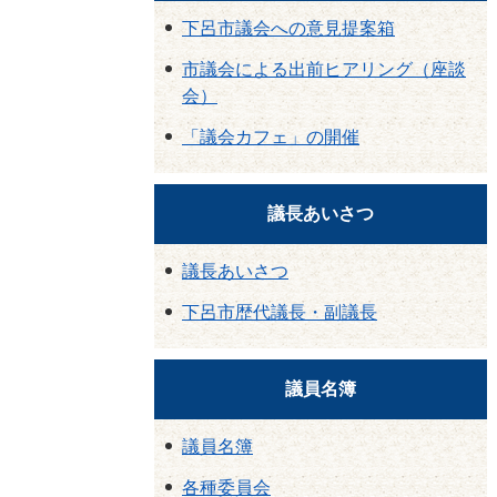
下呂市議会への意見提案箱
市議会による出前ヒアリング（座談
会）
「議会カフェ」の開催
議長あいさつ
議長あいさつ
下呂市歴代議長・副議長
議員名簿
議員名簿
各種委員会