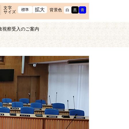
文字
拡大
標準
背景色
白
黒
青
サイズ
政視察受入のご案内