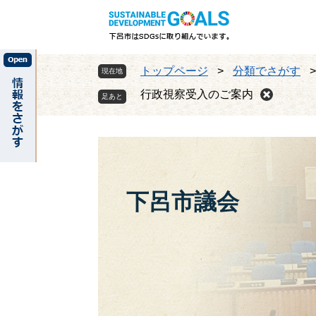
ペ
メ
ー
ニ
ジ
ュ
の
ー
トップページ
>
分類でさがす
現在地
先
を
頭
飛
行政視察受入のご案内
で
ば
す
し
。
て
本
文
へ
下呂市議会