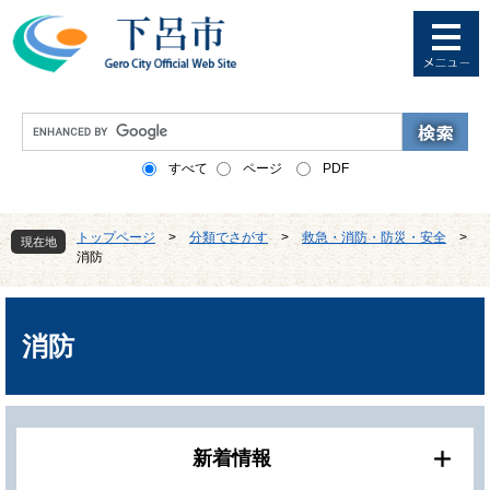
ペ
メ
ー
ニ
ジ
ュ
の
ー
先
を
G
頭
飛
o
で
ば
o
すべて
ページ
PDF
す
し
g
。
て
l
本
e
トップページ
>
分類でさがす
>
救急・消防・防災・安全
>
文
現在地
カ
消防
へ
ス
タ
本
ム
文
検
消防
索
新着情報