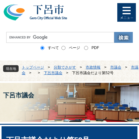
ペ
メ
ー
ニ
ジ
ュ
の
ー
先
を
G
頭
飛
o
で
ば
o
すべて
ページ
PDF
す
し
g
。
て
l
本
e
トップページ
>
分類でさがす
>
市政情報
>
市議会
>
市議
文
現在地
カ
会
>
>
下呂市議会
>
下呂市議会だより第52号
へ
ス
タ
ム
検
下呂市議会
索
本
文