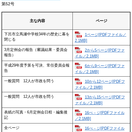
​第52号
主な内容
ページ
下呂市立馬瀬中学校34年の歴史に幕を
1ページ[PDFファイル／
閉じる
2.1MB]
3月定例会の報告（審議結果・委員会
2から5ページ[PDFファ
報告）
イル／2.1MB]
平成29年度予算を可決、常任委員会報
6から9ページ[PDFファ
告
イル／2.1MB]
一般質問 12人が市政を問う
10から12ページ[PDFフ
ァイル／2.1MB]
一般質問 12人が市政を問う
13から15ページ[PDFフ
ァイル／2.1MB]
表紙の写真・6月定例会日程・編集後
16ぺ－ジ[PDFファイル
記
／2.1MB]
全ページ
16ぺ－ジ[PDFファイル