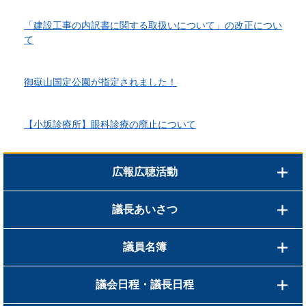
2026年6月1日更新
「建設工事の内訳書に関する取扱いについて」の改正につい
て
2026年4月10日更新
御嶽山国定公園が指定されました！
2026年3月24日更新
【小坂診療所】眼科診療の廃止について
広報広聴活動
議長あいさつ
議員名簿
議会日程・議長日程