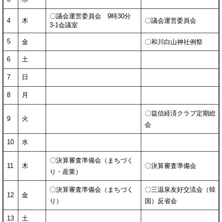
〇議会運営委員会 9時30分
4
木
〇議会運営委員会
3-1会議室
5
金
〇和川白山神社例祭
6
土
7
日
8
月
〇益信経済クラブ定期総
9
火
会
10
水
〇決算審査準備会（まちづく
11
木
〇決算審査準備会
り・産業）
〇決算審査準備会（まちづく
〇三温泉友好交流会（韓
12
金
り）
国）反省会
13
土