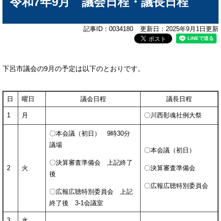
令和7年9月 議会日程・議長日程
記事ID：0034180
更新日：2025年9月1日更新
下呂市議会の9月の予定は以下のとおりです。
日
曜日
議会日程
議長日程
1
月
〇川西彰魂社例大祭
〇本会議（初日） 9時30分
議場
〇本会議（初日）
〇決算審査準備会 上記終了
2
火
〇決算審査準備会
後
〇広報広聴特別委員会
〇広報広聴特別委員会 上記
終了後 3-1会議室
3
水