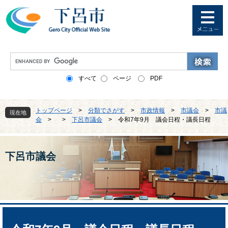
ペ
メ
ー
ニ
ジ
ュ
の
ー
先
を
G
頭
飛
o
で
ば
o
すべて
ページ
PDF
す
し
g
。
て
l
本
e
トップページ
>
分類でさがす
>
市政情報
>
市議会
>
市議
文
現在地
カ
会
>
>
下呂市議会
>
令和7年9月 議会日程・議長日程
へ
ス
タ
ム
検
下呂市議会
索
本
文