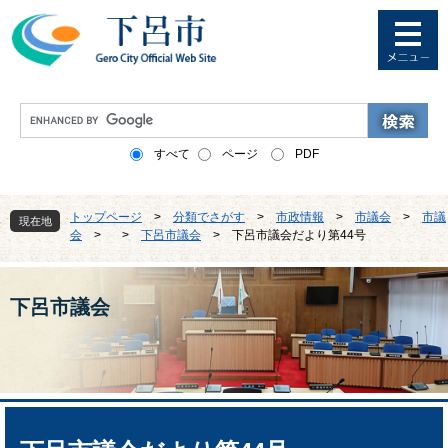
ペ
メ
ー
ニ
ジ
ュ
の
ー
先
を
G
頭
飛
o
で
ば
o
すべて
ページ
PDF
す
し
g
。
て
l
本
e
トップページ
>
分類でさがす
>
市政情報
>
市議会
>
市議
文
現在地
カ
会
>
>
下呂市議会
>
下呂市議会だより第44号
へ
ス
タ
ム
検
下呂市議会
索
本
文