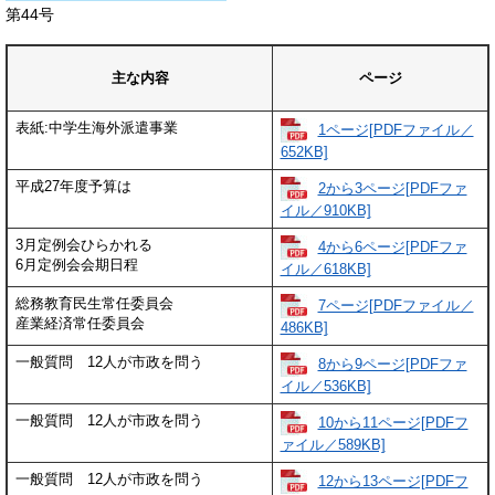
​第44号
主な内容
ページ
表紙:中学生海外派遣事業
1ページ[PDFファイル／
652KB]
平成27年度予算は
2から3ページ[PDFファ
イル／910KB]
3月定例会ひらかれる
4から6ページ[PDFファ
6月定例会会期日程
イル／618KB]
総務教育民生常任委員会
7ページ[PDFファイル／
産業経済常任委員会
486KB]
一般質問 12人が市政を問う
8から9ページ[PDFファ
イル／536KB]
一般質問 12人が市政を問う
10から11ページ[PDFフ
ァイル／589KB]
一般質問 12人が市政を問う
12から13ページ[PDFフ