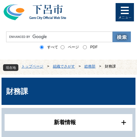
ペ
メ
ー
ニ
ジ
ュ
の
ー
先
を
G
頭
飛
o
で
ば
o
すべて
ページ
PDF
す
し
g
。
て
l
本
e
トップページ
>
組織でさがす
>
総務部
>
財務課
文
現在地
カ
へ
ス
本
タ
文
ム
財務課
検
索
新着情報